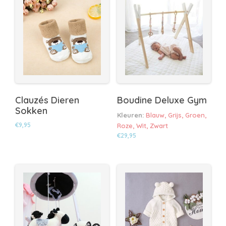
Clauzés Dieren
Boudine Deluxe Gym
Sokken
Kleuren:
Blauw, Grijs, Groen,
€
9,95
Roze, Wit, Zwart
€
29,95
Dit
product
Dit
heeft
product
meerdere
heeft
variaties.
meerdere
Deze
variaties.
optie
Deze
kan
optie
gekozen
kan