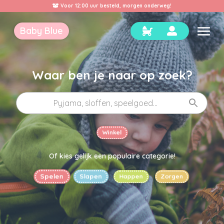
Volg je Baby Blue al op Social Media?
Baby Blue
Waar ben je naar op zoek?
Winkel
Of kies gelijk een populaire categorie!
Happen
Slapen
Spelen
Zorgen