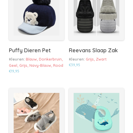
Puffy Dieren Pet
Reevans Slaap Zak
Kleuren:
Blauw, Donkerbruin,
Kleuren:
Grijs, Zwart
€
39,95
Geel, Grijs, Navy-Blauw, Rood
€
19,95
Dit
Dit
product
product
heeft
heeft
meerdere
meerdere
variaties.
variaties.
Deze
Deze
optie
optie
kan
kan
gekozen
gekozen
worden