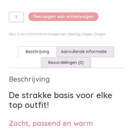
Clauzés
Toevoegen aan winkelwagen
Dieren
Sokken
aantal
SKU:
CJWJYEYE03909
Categorieën:
Kleding
,
Slapen
,
Zorgen
Beschrijving
Aanvullende informatie
Beoordelingen (0)
Beschrijving
De strakke basis voor elke
top outfit!
Zacht, passend en warm