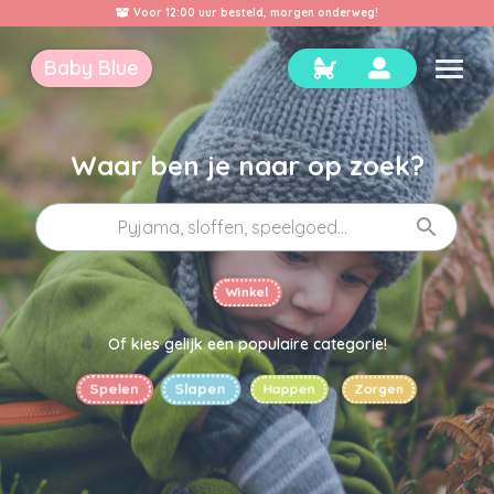
rgen onderweg!
Volg je Baby Blue al op S
Baby Blue
Waar ben je naar op zoek?
Winkel
Of kies gelijk een populaire categorie!
Happen
Slapen
Zorgen
Spelen