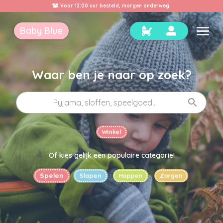
Volg je Baby Blue al op Social Media?
Baby Blue
Waar ben je naar op zoek?
Winkel
Of kies gelijk een populaire categorie!
Slapen
Happen
Spelen
Zorgen