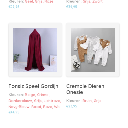
Kleuren:
Geel, Grijs, Roze
Kleuren:
Grijs, Zwart
€
29,95
€
39,95
Dit
Dit
product
product
heeft
heeft
meerdere
meerdere
variaties.
variaties.
Deze
Deze
optie
optie
kan
kan
gekozen
gekozen
worden
worden
op
op
de
de
Fonsiz Speel Gordijn
Cremble Dieren
productpagina
productpagina
Onesie
Kleuren:
Beige, Crème,
Donkerblauw, Grijs, Lichtroze,
Kleuren:
Bruin, Grijs
€
23,95
Navy-Blauw, Rood, Roze, Wit
€
44,95
Dit
Dit
product
product
heeft