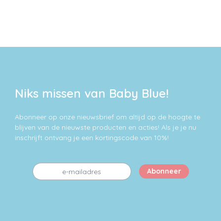
heeft
meerdere
meerdere
variaties.
variaties.
Deze
Deze
optie
optie
kan
kan
gekozen
gekozen
worden
worden
op
op
de
Niks missen van Baby Blue!
de
productpagina
productpagina
Abonneer op onze nieuwsbrief om altijd op de hoogte te
blijven van de nieuwste producten en acties! Als je je nu
inschrijft ontvang je een kortingscode van 10%!