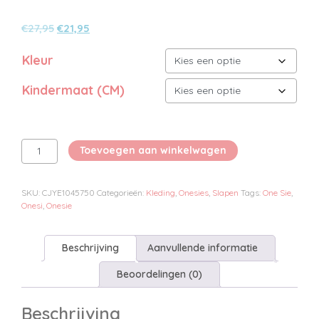
Oorspronkelijke
Huidige
€
27,95
€
21,95
prijs
prijs
Kleur
was:
is:
€27,95.
€21,95.
Kindermaat (CM)
Cloff
Toevoegen aan winkelwagen
Dieren
Onesie
aantal
SKU:
CJYE1045750
Categorieën:
Kleding
,
Onesies
,
Slapen
Tags:
One Sie
,
Onesi
,
Onesie
Beschrijving
Aanvullende informatie
Beoordelingen (0)
Beschrijving