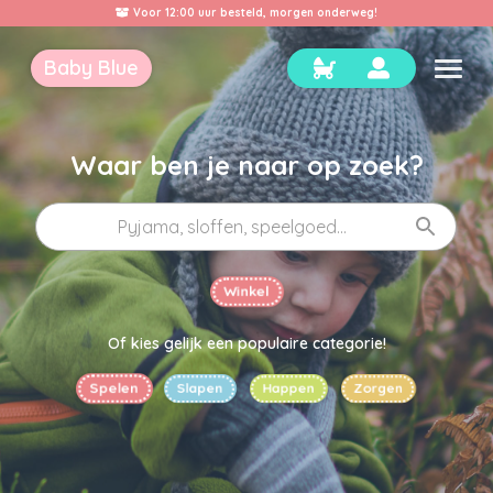
Voor 12:00 uur besteld, morgen onderweg!
Baby Blue
Waar ben je naar op zoek?
Winkel
Of kies gelijk een populaire categorie!
Spelen
Slapen
Happen
Zorgen