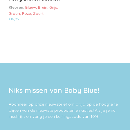
Kleuren:
Blauw, Bruin, Grijs,
Groen, Roze, Zwart
€
14,95
Dit
product
heeft
meerdere
variaties.
Deze
optie
kan
gekozen
worden
op
Niks missen van Baby Blue!
de
productpagina
Abonneer op onze nieuwsbrief om altijd op de hoogte te
blijven van de nieuwste producten en acties! Als je je nu
inschrijft ontvang je een kortingscode van 10%!