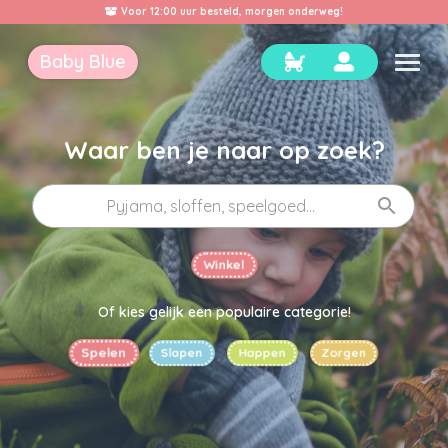
Voor 12:00 uur besteld, morgen onderweg!
Baby Blue
Waar ben je naar op zoek?
Winkel
Of kies gelijk een populaire categorie!
Spelen
Slapen
Happen
Zorgen