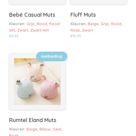
Bebé Casual Muts
Fluff Muts
Kleuren:
Grijs, Rood, Rood-
Kleuren:
Beige, Grijs, Rood,
Wit, Zwart, Zwart-Wit
Roze, Zwart
€
9,95
€
19,95
Dit
Dit
product
product
heeft
heeft
Aanbieding!
meerdere
meerdere
variaties.
variaties.
Deze
Deze
optie
optie
kan
kan
gekozen
gekozen
worden
worden
op
op
de
de
Rumtel Eland Muts
productpagina
productpagina
Kleuren:
Beige, Blauw, Geel,
Roze